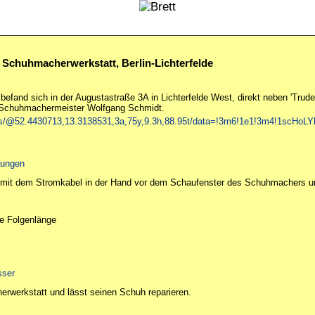
 Schuhmacherwerkstatt, Berlin-Lichterfelde
efand sich in der Augustastraße 3A in Lichterfelde West, direkt neben 'Trud
 Schuhmachermeister Wolfgang Schmidt.
ps/@52.4430713,13.3138531,3a,75y,9.3h,88.95t/data=!3m6!1e1!3m4!1scHo
itungen
 mit dem Stromkabel in der Hand vor dem Schaufenster des Schuhmachers u
ale Folgenlänge
sser
herwerkstatt und lässt seinen Schuh reparieren.