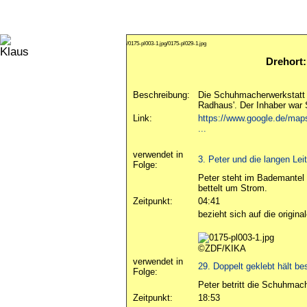
/0175-pl003-1.jpg
/0175-pl029-1.jpg
Drehort:
Beschreibung:
Die Schuhmacherwerkstatt b
Radhaus'. Der Inhaber war
Link:
https://www.google.de/ma
...
verwendet in
3. Peter und die langen Le
Folge:
Peter steht im Bademantel
bettelt um Strom.
Zeitpunkt:
04:41
bezieht sich auf die origin
©ZDF/KIKA
verwendet in
29. Doppelt geklebt hält be
Folge:
Peter betritt die Schuhmac
Zeitpunkt:
18:53