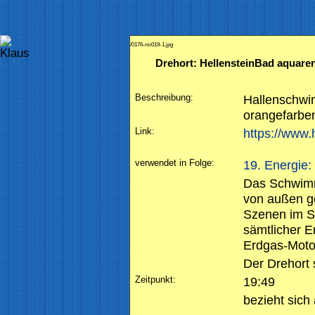
/0176-mi019-1.jpg
Drehort: HellensteinBad aquar
Beschreibung:
Hallenschwi
orangefarbe
Link:
https://www.
verwendet in Folge:
19. Energie:
Das Schwimm
von außen ge
Szenen im S
sämtlicher E
Erdgas-Moto
Der Drehort 
Zeitpunkt:
19:49
bezieht sich