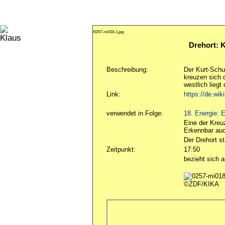
/0257-mi018-1.jpg
Drehort: 
Beschreibung:
Der Kurt-Schu
kreuzen sich
westlich liegt
Link:
https://de.wi
verwendet in Folge:
18. Energie: E
Eine der Kreuz
Erkennbar auc
Der Drehort s
Zeitpunkt:
17:50
bezieht sich a
©ZDF/KIKA