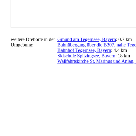
weitere Drehorte in der
Gmund am Tegernsee, Bayern
: 0.7 km
Umgebung:
Bahnübergang über die B307, nahe Tege
Bahnhof Tegernsee, Bayern
: 4.4 km
Skischule Spitzingsee, Bayern
: 18 km
Wallfahrtskirche St. Marinus und Anian,