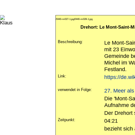
/0440-mi027-1.jpg
/0440-mi028-1.jpg
Drehort: Le Mont-Saint-M
Beschreibung:
Le Mont-Sain
mit 23 Einw
Gemeinde bes
Michel im W
Festland.
Link:
https://de.w
verwendet in Folge:
27. Meer als
Die 'Mont-Sai
Aufnahme de
Der Drehort 
Zeitpunkt:
04:21
bezieht sich