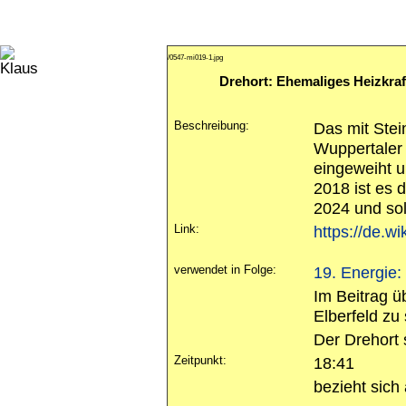
/0547-mi019-1.jpg
Drehort: Ehemaliges Heizkra
Beschreibung:
Das mit Stei
Wuppertaler 
eingeweiht u
2018 ist es d
2024 und sol
Link:
https://de.w
verwendet in Folge:
19. Energie:
Im Beitrag ü
Elberfeld zu
Der Drehort 
Zeitpunkt:
18:41
bezieht sich