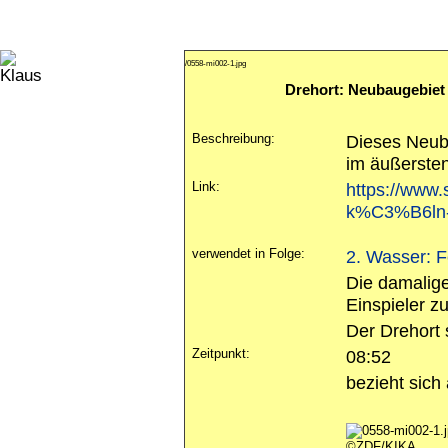
/0558-mi002-1.jpg
Drehort: Neubaugebiet
Beschreibung:
Dieses Neuba
im äußersten
Link:
https://www
k%C3%B6ln-
verwendet in Folge:
2. Wasser: 
Die damalig
Einspieler z
Der Drehort 
Zeitpunkt:
08:52
bezieht sich
©ZDF/KIKA