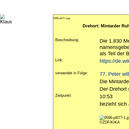
/0596-pl077-1.jpg
Drehort: Mintarder Ru
Beschreibung:
Die 1.830 Me
namensgeben
als Teil der
Link:
https://de.
verwendet in Folge:
77. Peter wi
Die Mintarde
Der Drehort 
Zeitpunkt:
10:53
bezieht sich
©ZDF/KIKA