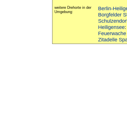
weitere Drehorte in der
Berlin-Heili
Umgebung:
Borgfelder S
Schulzendor
Heiligensee
Feuerwache 
Zitadelle Sp