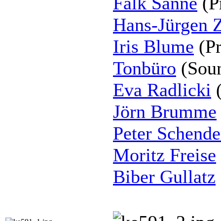
Falk Sanne
(P
Hans-Jürgen
Iris Blume
(Pr
Tonbüro
(Soun
Eva Radlicki
(
Jörn Brumme
Peter Schende
Moritz Freise
Biber Gullatz