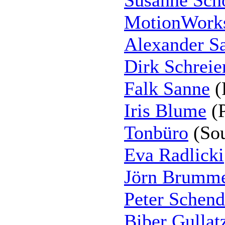
Susanne Sch
MotionWor
Alexander S
Dirk Schreie
Falk Sanne
(
Iris Blume
(P
Tonbüro
(Sou
Eva Radlicki
Jörn Brumm
Peter Schend
Biber Gullat