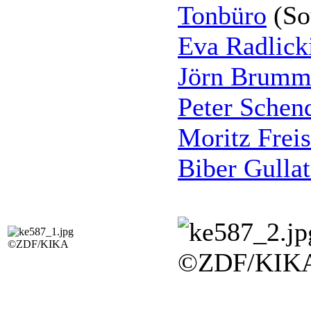
Tonbüro
(So
Eva Radlick
Jörn Brumm
Peter Schen
Moritz Frei
Biber Gullat
©ZDF/KIKA
©ZDF/KIK