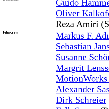
Guido Hamme
Oliver Kalkof
Reza Amiri (S
Filmcrew
Markus F. Adr
Sebastian Jan
Susanne Schö
Margrit Lenss
MotionWork
Alexander Sa
Dirk Schreier