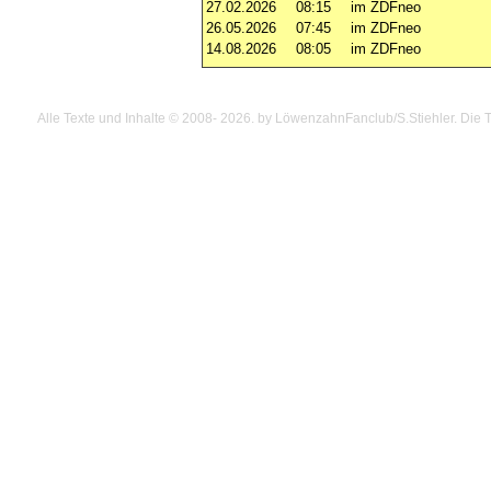
27.02.2026
08:15
im ZDFneo
26.05.2026
07:45
im ZDFneo
14.08.2026
08:05
im ZDFneo
Alle Texte und Inhalte © 2008
- 2026.
by LöwenzahnFanclub/S.Stiehler. Die Te