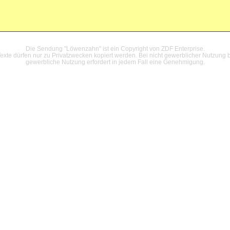
Datenschutzerklärung
Die Sendung "Löwenzahn" ist ein Copyright von ZDF Enterprise.
xte dürfen nur zu Privatzwecken kopiert werden. Bei nicht gewerblicher Nutzung b
gewerbliche Nutzung erfordert in jedem Fall eine Genehmigung.