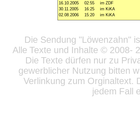
16.10.2005
02:55
im ZDF
30.11.2005
16:25
im KiKA
02.08.2006
15:20
im KiKA
Datensc
Die Sendung "Löwenzahn" ist
Alle Texte und Inhalte © 2008
- 
Die Texte dürfen nur zu Priv
gewerblicher Nutzung bitten w
Verlinkung zum Orginaltext. 
jedem Fall