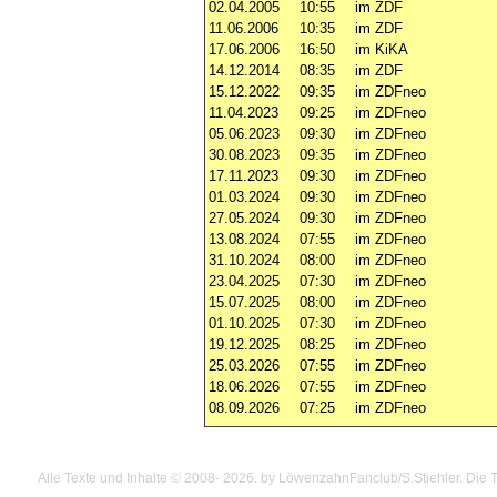
02.04.2005
10:55
im ZDF
11.06.2006
10:35
im ZDF
17.06.2006
16:50
im KiKA
14.12.2014
08:35
im ZDF
15.12.2022
09:35
im ZDFneo
11.04.2023
09:25
im ZDFneo
05.06.2023
09:30
im ZDFneo
30.08.2023
09:35
im ZDFneo
17.11.2023
09:30
im ZDFneo
01.03.2024
09:30
im ZDFneo
27.05.2024
09:30
im ZDFneo
13.08.2024
07:55
im ZDFneo
31.10.2024
08:00
im ZDFneo
23.04.2025
07:30
im ZDFneo
15.07.2025
08:00
im ZDFneo
01.10.2025
07:30
im ZDFneo
19.12.2025
08:25
im ZDFneo
25.03.2026
07:55
im ZDFneo
18.06.2026
07:55
im ZDFneo
08.09.2026
07:25
im ZDFneo
Alle Texte und Inhalte © 2008
- 2026.
by LöwenzahnFanclub/S.Stiehler. Die Te