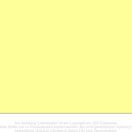
Datenschutzerklärung
Die Sendung "Löwenzahn" ist ein Copyright von ZDF Enterprise.
xte dürfen nur zu Privatzwecken kopiert werden. Bei nicht gewerblicher Nutzung b
gewerbliche Nutzung erfordert in jedem Fall eine Genehmigung.