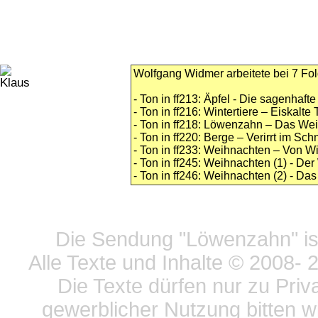
Wolfgang Widmer arbeitete bei 7 Fol
- Ton in ff213: Äpfel - Die sagenhaft
- Ton in ff216: Wintertiere – Eiskalte 
- Ton in ff218: Löwenzahn – Das We
- Ton in ff220: Berge – Verirrt im Sc
- Ton in ff233: Weihnachten – Von 
- Ton in ff245: Weihnachten (1) - De
- Ton in ff246: Weihnachten (2) - Das
Datensc
Die Sendung "Löwenzahn" ist
Alle Texte und Inhalte © 2008
- 
Die Texte dürfen nur zu Priv
gewerblicher Nutzung bitten w