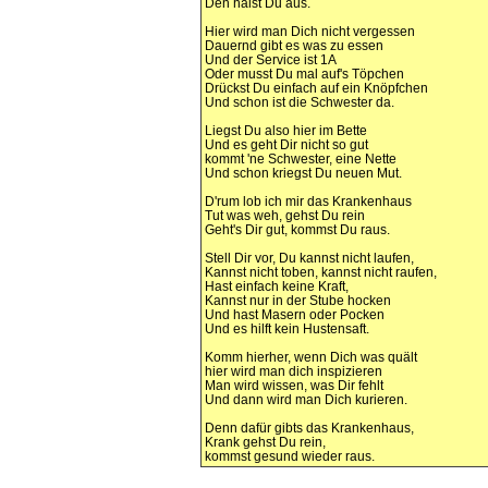
Den hälst Du aus.
Hier wird man Dich nicht vergessen
Dauernd gibt es was zu essen
Und der Service ist 1A
Oder musst Du mal auf's Töpchen
Drückst Du einfach auf ein Knöpfchen
Und schon ist die Schwester da.
Liegst Du also hier im Bette
Und es geht Dir nicht so gut
kommt 'ne Schwester, eine Nette
Und schon kriegst Du neuen Mut.
D'rum lob ich mir das Krankenhaus
Tut was weh, gehst Du rein
Geht's Dir gut, kommst Du raus.
Stell Dir vor, Du kannst nicht laufen,
Kannst nicht toben, kannst nicht raufen,
Hast einfach keine Kraft,
Kannst nur in der Stube hocken
Und hast Masern oder Pocken
Und es hilft kein Hustensaft.
Komm hierher, wenn Dich was quält
hier wird man dich inspizieren
Man wird wissen, was Dir fehlt
Und dann wird man Dich kurieren.
Denn dafür gibts das Krankenhaus,
Krank gehst Du rein,
kommst gesund wieder raus.