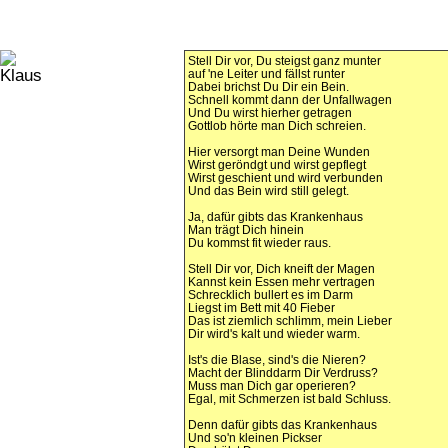
Stell Dir vor, Du steigst ganz munter
auf 'ne Leiter und fällst runter
Dabei brichst Du Dir ein Bein.
Schnell kommt dann der Unfallwagen
Und Du wirst hierher getragen
Gottlob hörte man Dich schreien.
Hier versorgt man Deine Wunden
Wirst geröndgt und wirst gepflegt
Wirst geschient und wird verbunden
Und das Bein wird still gelegt.
Ja, dafür gibts das Krankenhaus
Man trägt Dich hinein
Du kommst fit wieder raus.
Stell Dir vor, Dich kneift der Magen
Kannst kein Essen mehr vertragen
Schrecklich bullert es im Darm
Liegst im Bett mit 40 Fieber
Das ist ziemlich schlimm, mein Lieber
Dir wird's kalt und wieder warm.
Ist's die Blase, sind's die Nieren?
Macht der Blinddarm Dir Verdruss?
Muss man Dich gar operieren?
Egal, mit Schmerzen ist bald Schluss.
Denn dafür gibts das Krankenhaus
Und so'n kleinen Pickser