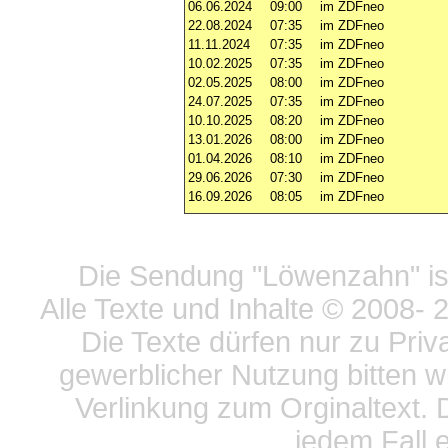
06.06.2024
09:00
im ZDFneo
22.08.2024
07:35
im ZDFneo
11.11.2024
07:35
im ZDFneo
10.02.2025
07:35
im ZDFneo
02.05.2025
08:00
im ZDFneo
24.07.2025
07:35
im ZDFneo
10.10.2025
08:20
im ZDFneo
13.01.2026
08:00
im ZDFneo
01.04.2026
08:10
im ZDFneo
29.06.2026
07:30
im ZDFneo
16.09.2026
08:05
im ZDFneo
Datensc
Die Sendung "Löwenzahn" ist
Alle Texte und Inhalte © 2008
- 
Die Texte dürfen nur zu Priv
gewerblicher Nutzung bitten w
Verlinkung zum Orginaltext. 
jedem Fall