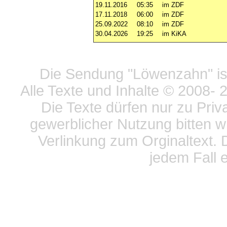
19.11.2016
05:35
im ZDF
17.11.2018
06:00
im ZDF
25.09.2022
08:10
im ZDF
30.04.2026
19:25
im KiKA
Datensc
Die Sendung "Löwenzahn" ist
Alle Texte und Inhalte © 2008
- 
Die Texte dürfen nur zu Priv
gewerblicher Nutzung bitten w
Verlinkung zum Orginaltext. 
jedem Fall