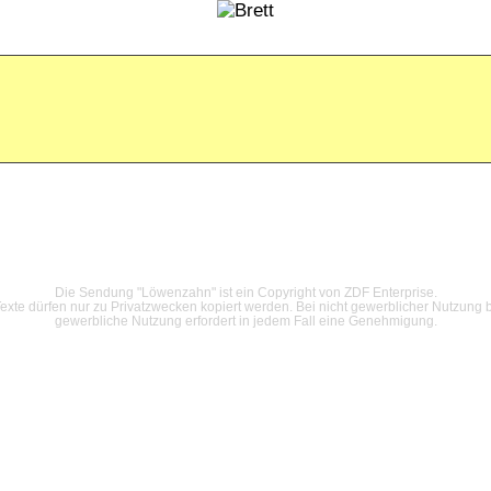
Datenschutzerklärung
Die Sendung "Löwenzahn" ist ein Copyright von ZDF Enterprise.
xte dürfen nur zu Privatzwecken kopiert werden. Bei nicht gewerblicher Nutzung b
gewerbliche Nutzung erfordert in jedem Fall eine Genehmigung.