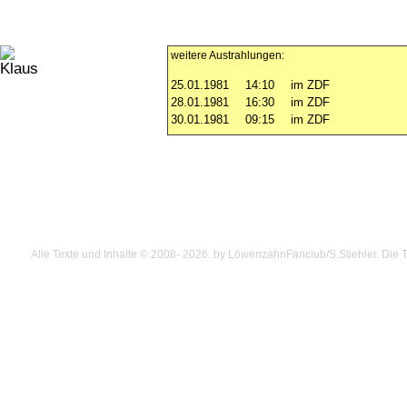
weitere Austrahlungen:
25.01.1981
14:10
im ZDF
28.01.1981
16:30
im ZDF
30.01.1981
09:15
im ZDF
Alle Texte und Inhalte © 2008
- 2026.
by LöwenzahnFanclub/S.Stiehler. Die Te