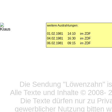
weitere Austrahlungen:
01.02.1981
14:10
im ZDF
04.02.1981
16:30
im ZDF
06.02.1981
09:15
im ZDF
Datensc
Die Sendung "Löwenzahn" ist
Alle Texte und Inhalte © 2008
- 
Die Texte dürfen nur zu Priv
gewerblicher Nutzung bitten w