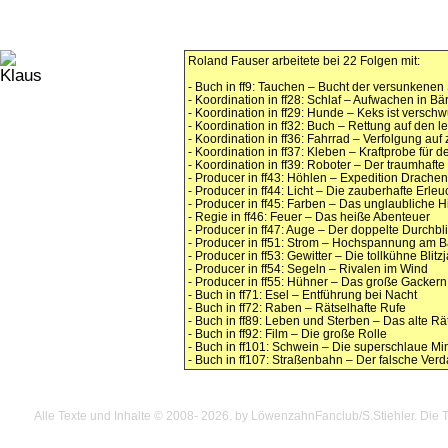
Roland Fauser arbeitete bei 22 Folgen mit:
- Buch in ff9: Tauchen – Bucht der versunkenen
- Koordination in ff28: Schlaf – Aufwachen in Bä
- Koordination in ff29: Hunde – Keks ist versc
- Koordination in ff32: Buch – Rettung auf den l
- Koordination in ff36: Fahrrad – Verfolgung au
- Koordination in ff37: Kleben – Kraftprobe für d
- Koordination in ff39: Roboter – Der traumhafte
- Producer in ff43: Höhlen – Expedition Drache
- Producer in ff44: Licht – Die zauberhafte Erle
- Producer in ff45: Farben – Das unglaubliche
- Regie in ff46: Feuer – Das heiße Abenteuer
- Producer in ff47: Auge – Der doppelte Durchbl
- Producer in ff51: Strom – Hochspannung am
- Producer in ff53: Gewitter – Die tollkühne Blitz
- Producer in ff54: Segeln – Rivalen im Wind
- Producer in ff55: Hühner – Das große Gackern
- Buch in ff71: Esel – Entführung bei Nacht
- Buch in ff72: Raben – Rätselhafte Rufe
- Buch in ff89: Leben und Sterben – Das alte Rä
- Buch in ff92: Film – Die große Rolle
- Buch in ff101: Schwein – Die superschlaue Mi
- Buch in ff107: Straßenbahn – Der falsche Verd
Alle Texte und Inhalte © 2008
- 2026.
by LöwenzahnFanclub/S.Stiehler. Die Te