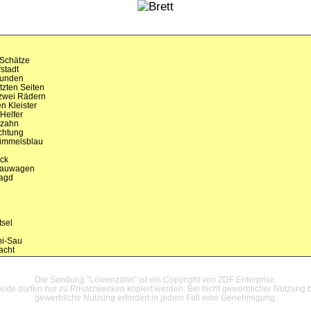
 Schätze
rstadt
hwunden
etzten Seiten
f zwei Rädern
en Kleister
 Helfer
nzahn
uchtung
 Himmelsblau
ick
 Bauwagen
jagd
tsel
ni-Sau
acht
Datenschutzerklärung
Die Sendung "Löwenzahn" ist ein Copyright von ZDF Enterprise.
xte dürfen nur zu Privatzwecken kopiert werden. Bei nicht gewerblicher Nutzung b
gewerbliche Nutzung erfordert in jedem Fall eine Genehmigung.