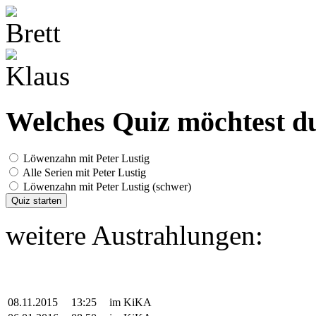
Welches Quiz möchtest du
Löwenzahn mit Peter Lustig
Alle Serien mit Peter Lustig
Löwenzahn mit Peter Lustig (schwer)
Quiz starten
weitere Austrahlungen:
08.11.2015
13:25
im KiKA