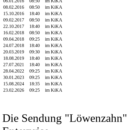
06.01.2016
08:50
im KiKA
08.02.2016
08:50
im KiKA
15.10.2016
18:40
im KiKA
09.02.2017
08:50
im KiKA
22.10.2017
18:40
im KiKA
16.02.2018
08:50
im KiKA
09.04.2018
09:25
im KiKA
24.07.2018
18:40
im KiKA
20.03.2019
09:30
im KiKA
18.08.2019
18:40
im KiKA
27.07.2021
18:40
im KiKA
28.04.2022
09:25
im KiKA
30.01.2023
09:25
im KiKA
15.08.2024
18:35
im KiKA
23.02.2026
09:25
im KiKA
Datenschutzerklärung
Die Sendung "Löwenzahn" i