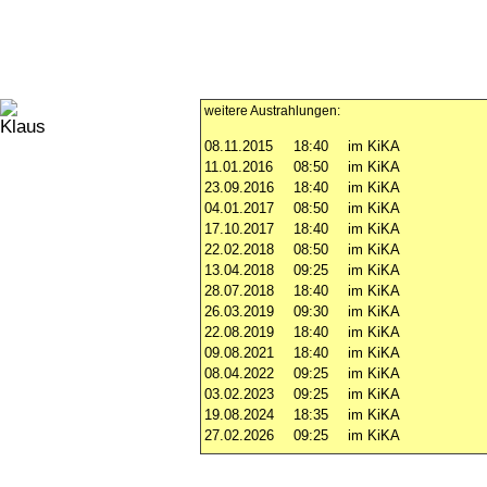
weitere Austrahlungen:
08.11.2015
18:40
im KiKA
11.01.2016
08:50
im KiKA
23.09.2016
18:40
im KiKA
04.01.2017
08:50
im KiKA
17.10.2017
18:40
im KiKA
22.02.2018
08:50
im KiKA
13.04.2018
09:25
im KiKA
28.07.2018
18:40
im KiKA
26.03.2019
09:30
im KiKA
22.08.2019
18:40
im KiKA
09.08.2021
18:40
im KiKA
08.04.2022
09:25
im KiKA
03.02.2023
09:25
im KiKA
19.08.2024
18:35
im KiKA
27.02.2026
09:25
im KiKA
Datensc