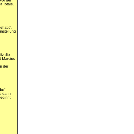
 vor der
r Totale.
ehabt“,
instellung
itz die
d Marcius
in der
be“,
nd dann
beginnt