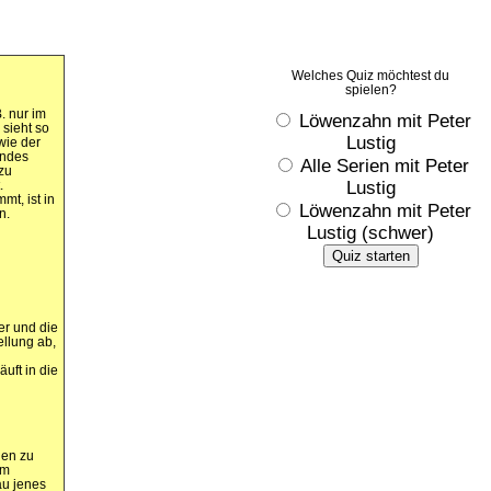
Welches Quiz möchtest du
spielen?
. nur im
Löwenzahn mit Peter
 sieht so
Lustig
owie der
endes
Alle Serien mit Peter
zu
.
Lustig
mt, ist in
Löwenzahn mit Peter
n.
Lustig (schwer)
Quiz starten
er und die
ellung ab,
n
uft in die
gen zu
em
au jenes