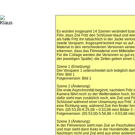
Es wurden insgesamt 14 Szenen verändert bzw. ge
Film, dass Zoé Fritz den Schlüssel klaut und wie
als hätte Fritz ihn tatsächlich in der Jacke verl
zweite Vorspann. Insgesamt kommt man so auf 
Material in den verschiedenen Versionen verwe
erkennen, dass das Filmmaterial vom Mittelalte
Für die Collage werden die Versionen so gut es 
der jeweiligen Spalte); die Zeiten geben einen
Szene 1 (Ersetzung):
Der Vorspann 1 unterscheidet sich lediglich dur
Film: Bild 1
Folgenversion: Bild 1
Szene 2 (Änderung):
Die erste Asynchronität beginnt, nachdem Fritz 
Kamera fährt noch zu der Wetterstation hoch, bi
dafür sieht man zusätzlich noch, wie Zoé und F
Schlüssel während einer Umarmung aus Fritz‘ Ja
eine Richtung weg, während Zoé ihm finster hint
Film: (05:53,00-6:25,08 = 0:33,08 min) Bilder 3 
Folgenversion: (05:53,00-5:56,88 = 0:03,88 min)
Szene 3 (Änderung):
In der Filmversion sieht man Zoé an Paschulkes
und man sieht dann Keks in der Hundehütte; jed
Nachbarn nicht und Zoé wird aus einer anderen P