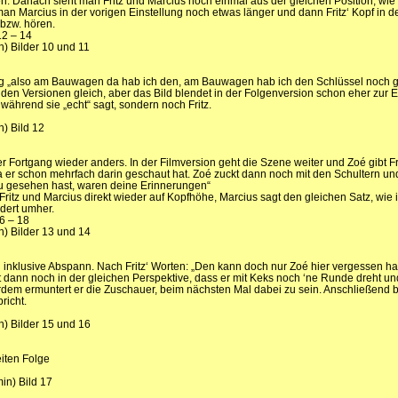
en. Danach sieht man Fritz und Marcius noch einmal aus der gleichen Position, wie
man Marcius in der vorigen Einstellung noch etwas länger und dann Fritz‘ Kopf in de
 bzw. hören.
12 – 14
n) Bilder 10 und 11
g „also am Bauwagen da hab ich den, am Bauwagen hab ich den Schlüssel noch g
beiden Versionen gleich, aber das Bild blendet in der Folgenversion schon eher zur E
, während sie „echt“ sagt, sondern noch Fritz.
n) Bild 12
 Fortgang wieder anders. In der Filmversion geht die Szene weiter und Zoé gibt Fr
 er schon mehrfach darin geschaut hat. Zoé zuckt dann noch mit den Schultern un
 du gesehen hast, waren deine Erinnerungen“
Fritz und Marcius direkt wieder auf Kopfhöhe, Marcius sagt den gleichen Satz, wie 
dert umher.
16 – 18
n) Bilder 13 und 14
ng inklusive Abspann. Nach Fritz‘ Worten: „Den kann doch nur Zoé hier vergessen ha
agt dann noch in der gleichen Perspektive, dass er mit Keks noch ‘ne Runde dreht u
rdem ermuntert er die Zuschauer, beim nächsten Mal dabei zu sein. Anschließend 
richt.
n) Bilder 15 und 16
eiten Folge
min) Bild 17