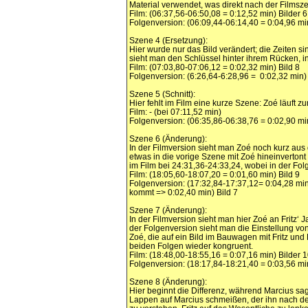
Material verwendet, was direkt nach der Films
Film: (06:37,56-06:50,08 = 0:12,52 min) Bilder 
Folgenversion: (06:09,44-06:14,40 = 0:04,96 mi
Szene 4 (Ersetzung):
Hier wurde nur das Bild verändert; die Zeiten s
sieht man den Schlüssel hinter ihrem Rücken, i
Film: (07:03,80-07:06,12 = 0:02,32 min) Bild 8
Folgenversion: (6:26,64-6:28,96 = 0:02,32 min) 
Szene 5 (Schnitt):
Hier fehlt im Film eine kurze Szene: Zoé läuft
Film: - (bei 07:11,52 min)
Folgenversion: (06:35,86-06:38,76 = 0:02,90 min
Szene 6 (Änderung):
In der Filmversion sieht man Zoé noch kurz aus
etwas in die vorige Szene mit Zoé hineinverton
im Film bei 24:31,36-24:33,24, wobei in der Fo
Film: (18:05,60-18:07,20 = 0:01,60 min) Bild 9
Folgenversion: (17:32,84-17:37,12= 0:04,28 min
kommt => 0:02,40 min) Bild 7
Szene 7 (Änderung):
In der Filmversion sieht man hier Zoé an Fritz‘ 
der Folgenversion sieht man die Einstellung vo
Zoé, die auf ein Bild im Bauwagen mit Fritz und
beiden Folgen wieder kongruent.
Film: (18:48,00-18:55,16 = 0:07,16 min) Bilder 
Folgenversion: (18:17,84-18:21,40 = 0:03,56 mi
Szene 8 (Änderung):
Hier beginnt die Differenz, während Marcius sagt:
Lappen auf Marcius schmeißen, der ihn nach dem