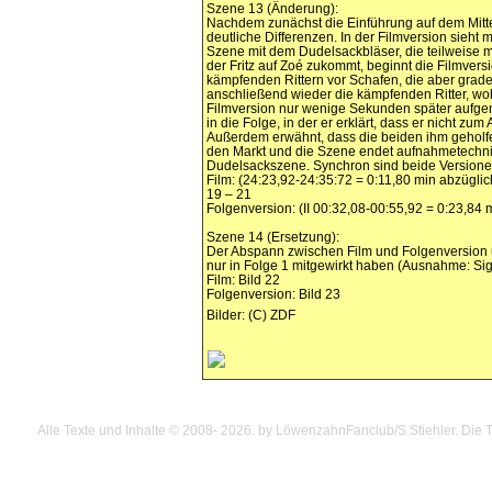
Szene 13 (Änderung):
Nachdem zunächst die Einführung auf dem Mittel
deutliche Differenzen. In der Filmversion sieh
Szene mit dem Dudelsackbläser, die teilweise 
der Fritz auf Zoé zukommt, beginnt die Filmvers
kämpfenden Rittern vor Schafen, die aber grad
anschließend wieder die kämpfenden Ritter, wob
Filmversion nur wenige Sekunden später aufge
in die Folge, in der er erklärt, dass er nicht 
Außerdem erwähnt, dass die beiden ihm geholfe
den Markt und die Szene endet aufnahmetechn
Dudelsackszene. Synchron sind beide Versionen w
Film: (24:23,92-24:35:72 = 0:11,80 min abzüglic
19 – 21
Folgenversion: (II 00:32,08-00:55,92 = 0:23,84 
Szene 14 (Ersetzung):
Der Abspann zwischen Film und Folgenversion u
nur in Folge 1 mitgewirkt haben (Ausnahme: Siggi
Film: Bild 22
Folgenversion: Bild 23
Bilder: (C) ZDF
Alle Texte und Inhalte © 2008
- 2026.
by LöwenzahnFanclub/S.Stiehler. Die Te