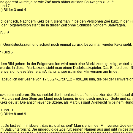
zene gedreht wurde, also wie Zoé noch näher auf den Bauwagen zuläuft.
6 und 7
n) Bilder 3 und 4
ind identisch. Nachdem Keks bellt, sieht man in beiden Versionen Zoé kurz. In der F
n der Folgenversion steht sie in dieser Zeit ohne Schlüssel vor dem Bauwagen.
Bild 5
 zum Grundstückszaun und schaut noch einmal zurück, bevor man wieder Keks sieht.
) Bild 6
 dem Bild gehen. In der Folgenversion wird noch eine Marktszene gezeigt, wobei 
t wurde. In dieser Marktszene sieht man einen Dudelsackspieler. Das Ende dieser S
lgenversion diese Szene am Anfang länger ist, in der Filmversion am Ende.
 abzüglich der Szene von 17:35,24-17:37,12 = 0:01,88 min, die bei der Filmversio
Jacke rumhantieren. Sie schneidet die Innentasche auf und platziert den Schlüssel da
n Marcius mit dem Stein am Mund noch länger. Er dreht sich noch zur Seite und sch
 Keks deutet. Die anschließende Szene, als Marcius sagt „Vielleicht mit einem Hund“
10 und 11
n) Bilder 8 und 9
 „Du bist sehr hilfsbereit, das ist total schön!“ Man sieht in der Filmversion Zoé ei
 Satz unterbricht. Die ungeduldige Zoé ruft seinen Namen aus und gibt im gestik