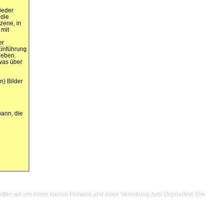
ieder
 die
zene, in
 mit
er
Einführung
geben.
was über
n) Bilder
pann, die
itten wir um einen kurzen Hinweis und einer Verlinkung zum Orginaltext. Die