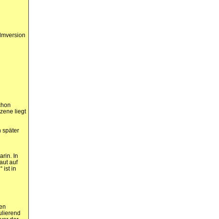
ilmversion
schon
zene liegt
n später
rin. In
aut auf
 ist in
nen
ulierend