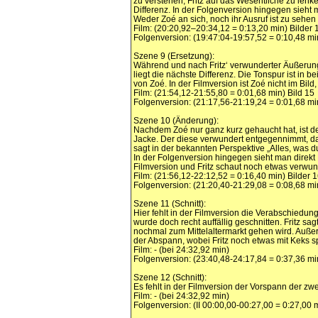
zu verstehen, Fritz auf das Wesentliche zu lenk
Differenz. In der Folgenversion hingegen sieht 
Weder Zoé an sich, noch ihr Ausruf ist zu sehen
Film: (20:20,92–20:34,12 = 0:13,20 min) Bilder 
Folgenversion: (19:47:04-19:57,52 = 0:10,48 mi
Szene 9 (Ersetzung):
Während und nach Fritz‘ verwunderter Äußerun
liegt die nächste Differenz. Die Tonspur ist in 
von Zoé. In der Filmversion ist Zoé nicht im Bild
Film: (21:54,12-21:55,80 = 0:01,68 min) Bild 15
Folgenversion: (21:17,56-21:19,24 = 0:01,68 mi
Szene 10 (Änderung):
Nachdem Zoé nur ganz kurz gehaucht hat, ist der
Jacke. Der diese verwundert entgegennimmt, da
sagt in der bekannten Perspektive „Alles, was
In der Folgenversion hingegen sieht man direkt 
Filmversion und Fritz schaut noch etwas verwun
Film: (21:56,12-22:12,52 = 0:16,40 min) Bilder 
Folgenversion: (21:20,40-21:29,08 = 0:08,68 mi
Szene 11 (Schnitt):
Hier fehlt in der Filmversion die Verabschiedu
wurde doch recht auffällig geschnitten. Fritz s
nochmal zum Mittelaltermarkt gehen wird. Auße
der Abspann, wobei Fritz noch etwas mit Keks sp
Film: - (bei 24:32,92 min)
Folgenversion: (23:40,48-24:17,84 = 0:37,36 mi
Szene 12 (Schnitt):
Es fehlt in der Filmversion der Vorspann der zw
Film: - (bei 24:32,92 min)
Folgenversion: (II 00:00,00-00:27,00 = 0:27,00 