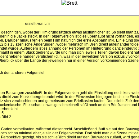
erstellt von Lml
schnitten, wobei der Film grundsätzlich etwas ausführlicher ist. So sieht man z.B
der in die Jacke steckt. In der Folgenversion ist dies überhaupt nicht vorhanden, es
oren. Darüber hinaus fehlen beim Film natürlich der erste Abspann inkl. Einleitung s
12 bis 13 szenische Änderungen, wobei mehrfach im Dreh direkt aufeinander folg
ndet wurde. Außerdem ist es anhand der Personen im Hintergrund ganz eindeutig 
rmarkt in einem Stück gedreht wurde und man sich jeweils Teilen davon bedient hat
geht nebeneinander verglichen (d. h. was in der jeweiligen Version exklusiv vorkom
 Überblick über die Länge der jeweiligen nur in einer Version vorkommenden Szene
ch den anderen Folgentitel.
den Bauwagen zuschließt. In der Folgenversion geht die Einstellung noch kurz weit
s direkt zum Kiosk übergeblendet wird. In der Filmversion hingegen bricht die Einst
ritz sich verabschieden und gemeinsam zum Briefkasten laufen. Dort stiehlt Zoé de
ckentasche. Fritz schaut etwas geschmeichelt stößt noch an den Briefkasten und lä
erhersieht.
– 5
 Bild 2
 Garten vorbeilaufen, während dieser recht. Anschließend läuft sie auf den Bauwa
och schon minimal eher, als in der Folgenversion. Dort sieht man die Szene mit d
erspektive gezeigt. Als sie schließlich direkt auf den Bauwagen zuläuft, wird gen