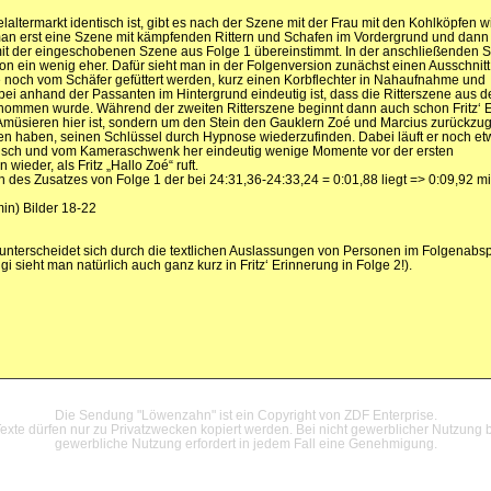
altermarkt identisch ist, gibt es nach der Szene mit der Frau mit den Kohlköpfen w
t man erst eine Szene mit kämpfenden Rittern und Schafen im Vordergrund und dann
mit der eingeschobenen Szene aus Folge 1 übereinstimmt. In der anschließenden S
ion ein wenig eher. Dafür sieht man in der Folgenversion zunächst einen Ausschnitt
e noch vom Schäfer gefüttert werden, kurz einen Korbflechter in Nahaufnahme und
ei anhand der Passanten im Hintergrund eindeutig ist, dass die Ritterszene aus d
nommen wurde. Während der zweiten Ritterszene beginnt dann auch schon Fritz‘ 
zum Amüsieren hier ist, sondern um den Stein den Gauklern Zoé und Marcius zurückzu
n haben, seinen Schlüssel durch Hypnose wiederzufinden. Dabei läuft er noch et
isch und vom Kameraschwenk her eindeutig wenige Momente vor der ersten
ieder, als Fritz „Hallo Zoé“ ruft.
h des Zusatzes von Folge 1 der bei 24:31,36-24:33,24 = 0:01,88 liegt => 0:09,92 mi
min) Bilder 18-22
nterscheidet sich durch die textlichen Auslassungen von Personen im Folgenabs
 sieht man natürlich auch ganz kurz in Fritz‘ Erinnerung in Folge 2!).
Datenschutzerklärung
Die Sendung "Löwenzahn" ist ein Copyright von ZDF Enterprise.
xte dürfen nur zu Privatzwecken kopiert werden. Bei nicht gewerblicher Nutzung b
gewerbliche Nutzung erfordert in jedem Fall eine Genehmigung.