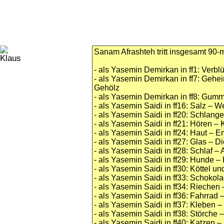
Sanam Afrashteh tritt insgesamt 90-m
- als Yasemin Demirkan in ff1: Verbl
- als Yasemin Demirkan in ff7: Geh
Gehölz
- als Yasemin Demirkan in ff8: Gumm
- als Yasemin Saidi in ff16: Salz –
- als Yasemin Saidi in ff20: Schlan
- als Yasemin Saidi in ff21: Hören
- als Yasemin Saidi in ff24: Haut – E
- als Yasemin Saidi in ff27: Glas – 
- als Yasemin Saidi in ff28: Schlaf –
- als Yasemin Saidi in ff29: Hunde 
- als Yasemin Saidi in ff30: Köttel 
- als Yasemin Saidi in ff33: Schoko
- als Yasemin Saidi in ff34: Riechen 
- als Yasemin Saidi in ff36: Fahrrad
- als Yasemin Saidi in ff37: Kleben –
- als Yasemin Saidi in ff38: Störch
- als Yasemin Saidi in ff40: Katzen 