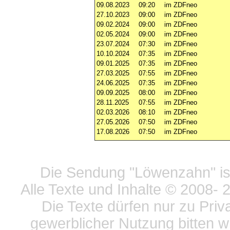
09.08.2023
09:20
im ZDFneo
27.10.2023
09:00
im ZDFneo
09.02.2024
09:00
im ZDFneo
02.05.2024
09:00
im ZDFneo
23.07.2024
07:30
im ZDFneo
10.10.2024
07:35
im ZDFneo
09.01.2025
07:35
im ZDFneo
27.03.2025
07:55
im ZDFneo
24.06.2025
07:35
im ZDFneo
09.09.2025
08:00
im ZDFneo
28.11.2025
07:55
im ZDFneo
02.03.2026
08:10
im ZDFneo
27.05.2026
07:50
im ZDFneo
17.08.2026
07:50
im ZDFneo
Datensc
Die Sendung "Löwenzahn" ist
Alle Texte und Inhalte © 2008
- 
Die Texte dürfen nur zu Priv
gewerblicher Nutzung bitten w