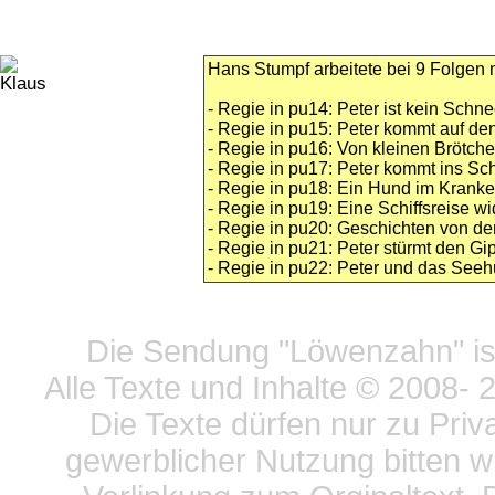
Hans Stumpf arbeitete bei 9 Folgen m
- Regie in pu14: Peter ist kein Sch
- Regie in pu15: Peter kommt auf d
- Regie in pu16: Von kleinen Brötch
- Regie in pu17: Peter kommt ins Sc
- Regie in pu18: Ein Hund im Kranke
- Regie in pu19: Eine Schiffsreise wi
- Regie in pu20: Geschichten von d
- Regie in pu21: Peter stürmt den Gip
- Regie in pu22: Peter und das See
Datensc
Die Sendung "Löwenzahn" ist
Alle Texte und Inhalte © 2008
- 
Die Texte dürfen nur zu Priv
gewerblicher Nutzung bitten w