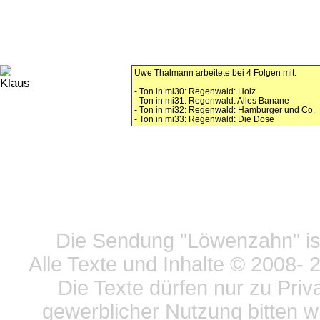
Uwe Thalmann arbeitete bei 4 Folgen mit:
- Ton in mi30: Regenwald: Holz
- Ton in mi31: Regenwald: Alles Banane
- Ton in mi32: Regenwald: Hamburger und Co.
- Ton in mi33: Regenwald: Die Dose
Datensc
Die Sendung "Löwenzahn" ist
Alle Texte und Inhalte © 2008
- 
Die Texte dürfen nur zu Priv
gewerblicher Nutzung bitten w