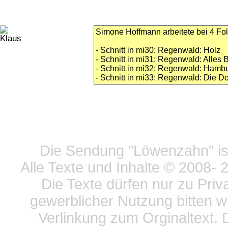
Simone Hoffmann arbeitete bei 4 Fol
- Schnitt in mi30: Regenwald: Holz
- Schnitt in mi31: Regenwald: Alles
- Schnitt in mi32: Regenwald: Hamb
- Schnitt in mi33: Regenwald: Die D
Datensc
Die Sendung "Löwenzahn" ist
Alle Texte und Inhalte © 2008
- 
Die Texte dürfen nur zu Priv
gewerblicher Nutzung bitten w
Verlinkung zum Orginaltext. 