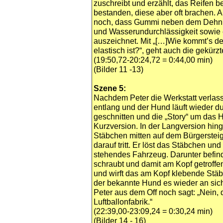
zuschreibt und erzählt, das Reifen 
bestanden, diese aber oft brachen. 
noch, dass Gummi neben dem Dehnu
und Wasserundurchlässigkeit sowie
auszeichnet. Mit „[…]Wie kommt’s d
elastisch ist?“, geht auch die gekürzt
(19:50,72-20:24,72 = 0:44,00 min)
(Bilder 11 -13)
Szene 5:
Nachdem Peter die Werkstatt verlasse
entlang und der Hund läuft wieder d
geschnitten und die „Story“ um das
Kurzversion. In der Langversion hin
Stäbchen mitten auf dem Bürgersteig
darauf tritt. Er löst das Stäbchen un
stehendes Fahrzeug. Darunter befind
schraubt und damit am Kopf getroffen
und wirft das am Kopf klebende Stä
der bekannte Hund es wieder an sich
Peter aus dem Off noch sagt: „Nein, 
Luftballonfabrik.“
(22:39,00-23:09,24 = 0:30,24 min)
(Bilder 14 - 16)