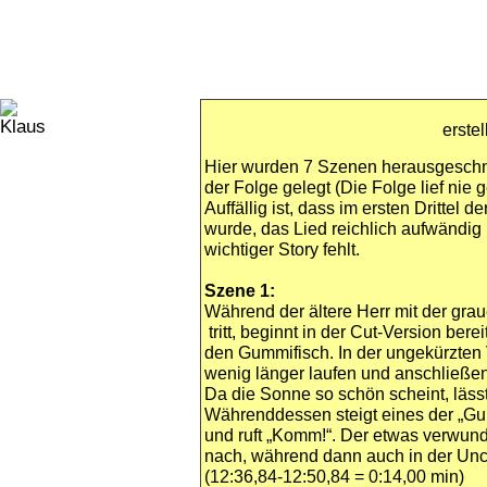
erstel
Hier wurden 7 Szenen herausgeschn
der Folge gelegt (Die Folge lief nie
Auffällig ist, dass im ersten Drittel 
wurde, das Lied reichlich aufwändi
wichtiger Story fehlt.
Szene 1:
Während der ältere Herr mit der gr
tritt, beginnt in der Cut-Version ber
den Gummifisch. In der ungekürzten
wenig länger laufen und anschließen
Da die Sonne so schön scheint, lässt 
Währenddessen steigt eines der „Gu
und ruft „Komm!“. Der etwas verwund
nach, während dann auch in der Uncu
(12:36,84-12:50,84 = 0:14,00 min)