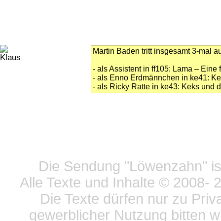
Martin Baden tritt insgesamt 3-mal au
- als Assistent in ff105: Lama – Ein
- als Enno Erdmännchen in ke41: Ke
- als Ricky Ratte in ke43: Keks und
Datensc
Die Sendung "Löwenzahn" ist
Alle Texte und Inhalte © 2008
- 
Die Texte dürfen nur zu Priv
gewerblicher Nutzung bitten w