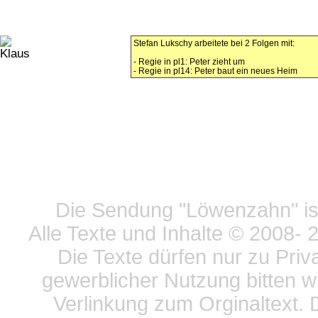
Stefan Lukschy arbeitete bei 2 Folgen mit:
- Regie in pl1: Peter zieht um
- Regie in pl14: Peter baut ein neues Heim
Datensc
Die Sendung "Löwenzahn" ist
Alle Texte und Inhalte © 2008
- 
Die Texte dürfen nur zu Priv
gewerblicher Nutzung bitten w
Verlinkung zum Orginaltext. 