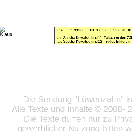
Alexander Behrends tritt insgesamt 2-mal auf in
- als Sascha Kowalski in pl11: Zwischen den Z
- als Sascha Kowalski in pl12: Trudes Bilders
Datensc
Die Sendung "Löwenzahn" ist
Alle Texte und Inhalte © 2008
- 
Die Texte dürfen nur zu Priv
gewerblicher Nutzung bitten w