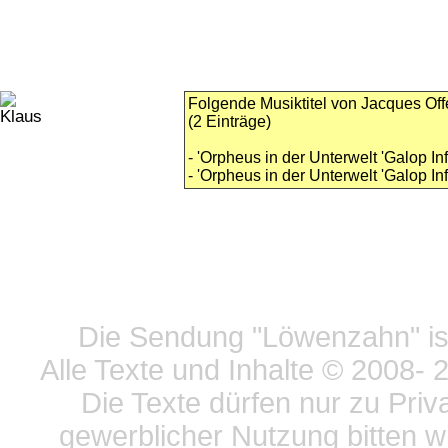
Folgende Musiktitel von Jacques Of
(2 Einträge)
- 'Orpheus in der Unterwelt 'Galop Inf
- 'Orpheus in der Unterwelt 'Galop Inf
Datensc
Die Sendung "Löwenzahn" ist
Alle Texte und Inhalte © 2008
- 
Die Texte dürfen nur zu Priv
gewerblicher Nutzung bitten w