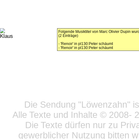
Folgende Musiktitel von Marc Olivier Dupin wu
(2 Einträge)
- 'Renoir' in pl130:Peter schäumt
- 'Renoir' in pl130:Peter schäumt
Datensc
Die Sendung "Löwenzahn" ist
Alle Texte und Inhalte © 2008
- 
Die Texte dürfen nur zu Priv
gewerblicher Nutzung bitten w