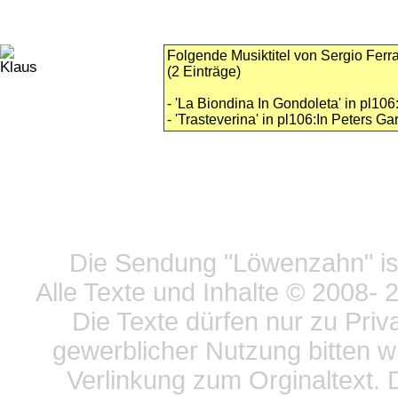
Folgende Musiktitel von Sergio Ferr
(2 Einträge)
- 'La Biondina In Gondoleta' in pl10
- 'Trasteverina' in pl106:In Peters 
Datensc
Die Sendung "Löwenzahn" ist
Alle Texte und Inhalte © 2008
- 
Die Texte dürfen nur zu Priv
gewerblicher Nutzung bitten w
Verlinkung zum Orginaltext. 