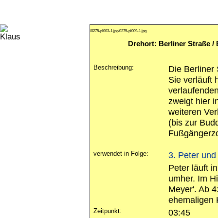
/0275-pl003-1.jpg
/0275-pl009-1.jpg
Drehort: Berliner Straße /
Beschreibung:
Die Berliner
Sie verläuft 
verlaufenden
zweigt hier 
weiteren Ver
(bis zur Budd
Fußgängerzo
verwendet in Folge:
3. Peter und
Peter läuft 
umher. Im Hi
Meyer'. Ab 4
ehemaligen 
Zeitpunkt:
03:45