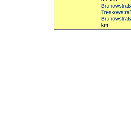
Brunowstraße
Treskowstraß
Brunowstraß
km