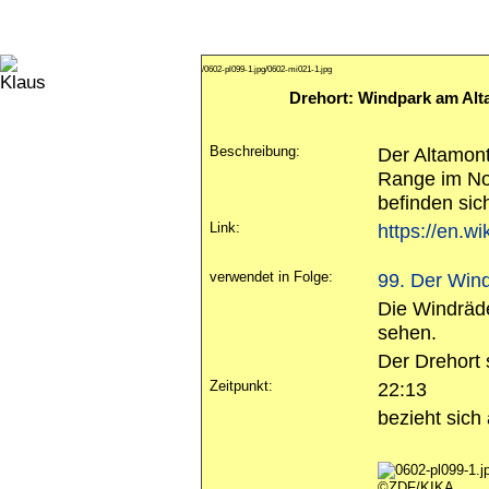
/0602-pl099-1.jpg
/0602-mi021-1.jpg
Drehort: Windpark am Alt
Beschreibung:
Der Altamont
Range im No
befinden sic
Link:
https://en.w
verwendet in Folge:
99. Der Wind
Die Windräde
sehen.
Der Drehort 
Zeitpunkt:
22:13
bezieht sich
©ZDF/KIKA