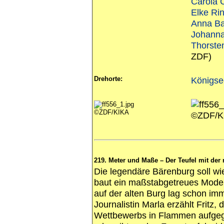
Carola 
Elke Ri
Anna B
Johanna
Thorste
ZDF)
Drehorte:
Königse
©ZDF/KIKA
©ZDF/K
219. Meter und Maße – Der Teufel mit der
Die legendäre Bärenburg soll wie
baut ein maßstabgetreues Model
auf der alten Burg lag schon imm
Journalistin Marla erzählt Fritz,
Wettbewerbs in Flammen aufgeg