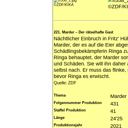
©ZDF/KIKA
©ZDF/K
221. Marder – Der rätselhafte Gast
Nächtlicher Einbruch in Fritz’ Hü
Marder, der es auf die Eier abge
Schädlingsbekämpferin Ringa zu 
Ringa behauptet, der Marder sor
und Schäden. Sie will ihn daher a
selbst nach. Er muss das flinke, 
bevor Ringa es erwischt.
Quelle: ZDF
Thema
Marder
Folgennummer Produktion
431
Staffel Produktion
41
Länge
24'25
Produktionsjahr
2021