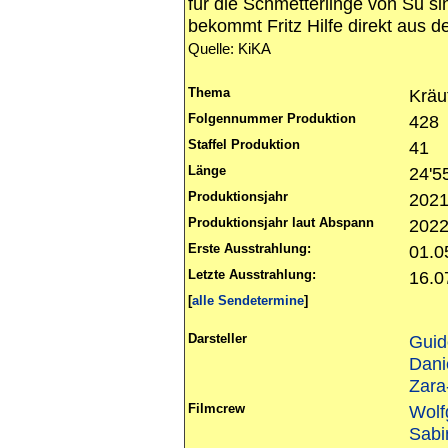
für die Schmetterlinge von Su sin
bekommt Fritz Hilfe direkt aus de
Quelle: KiKA
Thema
Kräu
Folgennummer Produktion
428
Staffel Produktion
41
Länge
24'5
Produktionsjahr
202
Produktionsjahr laut Abspann
202
Erste Ausstrahlung:
01.0
Letzte Ausstrahlung:
16.0
[
alle Sendetermine
]
Darsteller
Gui
Dani
Zara
Filmcrew
Wolf
Sabi