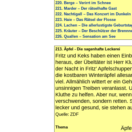
220. Berge – Verirrt im Schnee
221. Marder – Der rätselhafte Gast
222. Nachtigall – Das Konzert im Dunkeln
223. Haie – Das Rätsel der Flosse
224. Lachen – Die allerlustigste Geburtst
225. Kräuter – Der Beschützer der Brennn
226. Quallen – Sensation am See
213. Äpfel - Die sagenhafte Leckerei
Fritz und Keks haben einen Einbre
heraus, der Übeltäter ist Herr K
der Nacht in Fritz’ Apfelschupp
die kostbaren Winteräpfel allesam
viel. Allmählich wittert er ein G
unsinnigen Treiben veranlasst. Um
Kluthe zu helfen. Aber nur, wenn s
verschwenden, sondern retten. Sc
lecker und gesund, sie stehen a
Quelle: ZDF
Thema
Äpfe