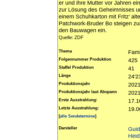
er und ihre Mutter vor Jahren e
zur Lösung des Geheimnisses um 
einem Schuhkarton mit Fritz’ alte
Patchwork-Bruder Bo steigen zu
den Bauwagen ein.
Quelle: ZDF
Thema
Fami
Folgennummer Produktion
425
Staffel Produktion
41
Länge
24'2
Produktionsjahr
202
Produktionsjahr laut Abspann
202
Erste Ausstrahlung:
17.1
Letzte Ausstrahlung:
19.0
[
alle Sendetermine
]
Darsteller
Gui
Heid