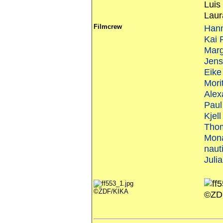
Luis
Laur
Filmcrew
Hann
Kai
Marg
Jens
Eike
Mori
Alex
Paul
Kjel
Tho
Mona
nauti
Juli
©ZDF/KIKA
©ZD