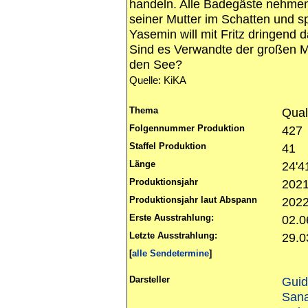
handeln. Alle Badegäste nehmen 
seiner Mutter im Schatten und s
Yasemin will mit Fritz dringend 
Sind es Verwandte der großen 
den See?
Quelle: KiKA
Thema
Qual
Folgennummer Produktion
427
Staffel Produktion
41
Länge
24'4
Produktionsjahr
202
Produktionsjahr laut Abspann
202
Erste Ausstrahlung:
02.0
Letzte Ausstrahlung:
29.0
[
alle Sendetermine
]
Darsteller
Gui
Sana