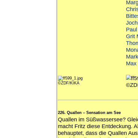
Marg
Chri
Bitt
Joch
Paul
Grit
Tho
Mona
Mark
Max 
©ZDF/KIKA
©ZD
226. Quallen – Sensation am See
Quallen im Süßwassersee? Gleic
macht Fritz diese Entdeckung. A
behauptet, dass die Quallen Aus