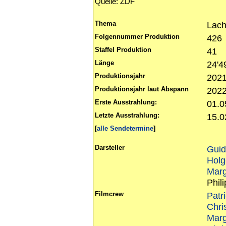
Quelle: ZDF
Thema
Lac
Folgennummer Produktion
426
Staffel Produktion
41
Länge
24'4
Produktionsjahr
202
Produktionsjahr laut Abspann
202
Erste Ausstrahlung:
01.0
Letzte Ausstrahlung:
15.0
[
alle Sendetermine
]
Darsteller
Gui
Holg
Marg
Phil
Filmcrew
Patr
Chri
Marg