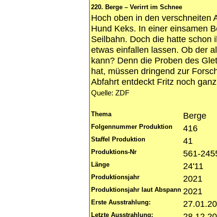
220. Berge – Verirrt im Schnee
Hoch oben in den verschneiten A
Hund Keks. In einer einsamen Be
Seilbahn. Doch die hatte schon ih
etwas einfallen lassen. Ob der a
kann? Denn die Proben des Glet
hat, müssen dringend zur Forsch
Abfahrt entdeckt Fritz noch gan
Quelle: ZDF
Thema
Berge
Folgennummer Produktion
416
Staffel Produktion
41
Produktions-Nr
561-245
Länge
24'11
Produktionsjahr
2021
Produktionsjahr laut Abspann
2021
Erste Ausstrahlung:
27.01.2
Letzte Ausstrahlung:
28.12.2