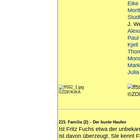
Eike
Mori
Stud
J. W
Alex
Paul
Kjel
Tho
Mona
Mark
Julia
©ZDF/KIKA
©ZD
215. Familie (2) – Der bunte Haufen
Ist Fritz Fuchs etwa der unbekan
ist davon überzeugt. Sie kennt F