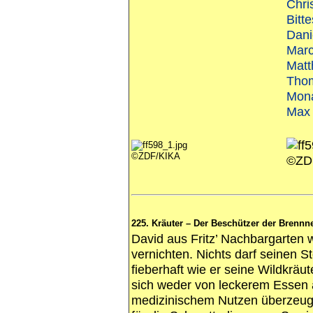
Chri
Bitt
Dani
Mar
Matt
Tho
Mona
Max 
©ZDF/KIKA
©ZD
225. Kräuter – Der Beschützer der Brennn
David aus Fritz’ Nachbargarten wi
vernichten. Nichts darf seinen St
fieberhaft wie er seine Wildkräu
sich weder von leckerem Essen 
medizinischem Nutzen überzeuge