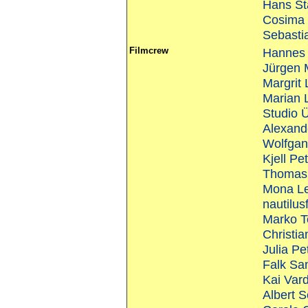
Hans St
Cosima 
Sebasti
Filmcrew
Hannes 
Jürgen 
Margrit
Marian 
Studio 
Alexand
Wolfga
Kjell Pe
Thomas
Mona Le
nautilus
Marko T
Christia
Julia Pe
Falk Sa
Kai Var
Albert S