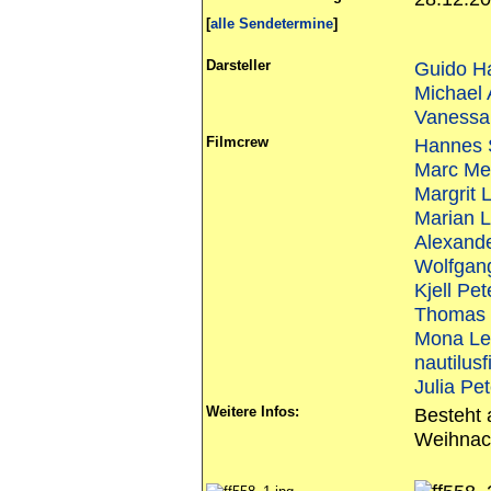
[
alle Sendetermine
]
Darsteller
Guido H
Michael
Vanessa
Filmcrew
Hannes 
Marc Me
Margrit 
Marian 
Alexand
Wolfgan
Kjell Pe
Thomas
Mona Le
nautilusf
Julia Pe
Weitere Infos:
Besteht 
Weihnac