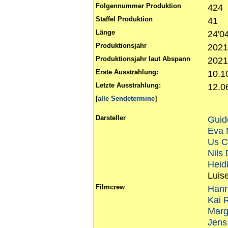
Folgennummer Produktion
424
Staffel Produktion
41
Länge
24'0
Produktionsjahr
202
Produktionsjahr laut Abspann
202
Erste Ausstrahlung:
10.1
Letzte Ausstrahlung:
12.0
[
alle Sendetermine
]
Darsteller
Guid
Eva 
Us C
Nils
Heid
Luis
Filmcrew
Hann
Kai 
Marg
Jens