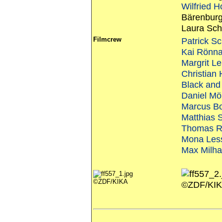
Wilfried 
Bärenburg
Laura Sch
Filmcrew
Patrick S
Kai Rönn
Margrit L
Christia
Black an
Daniel Möl
Marcus B
Matthias S
Thomas R
Mona Les
Max Milh
©ZDF/KIKA
©ZDF/KI