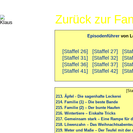
Zurück zur Fa
Episodenführer
von L
[Staffel 26]
[Staffel 27]
[Sta
[Staffel 31]
[Staffel 32]
[Sta
[Staffel 36]
[Staffel 37]
[Sta
[Staffel 41]
[Staffel 42]
[Sta
[Sta
213. Äpfel - Die sagenhafte Leckerei
214. Familie (1) – Die beste Bande
215. Familie (2) – Der bunte Haufen
216. Wintertiere – Eiskalte Tricks
217. Gemeinsam stark – Eine Rampe für di
218. Löwenzahn – Das Weihnachtsabente
219. Meter und Maße – Der Teufel mit der