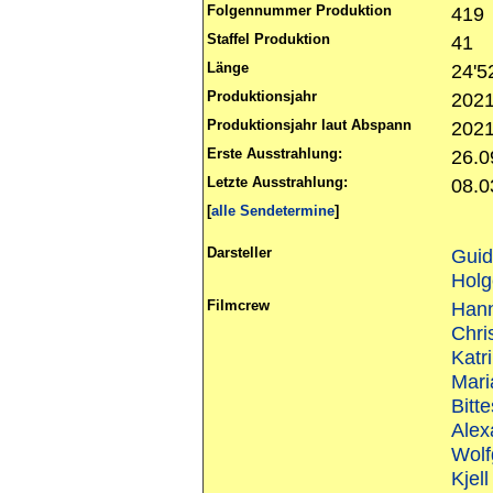
Folgennummer Produktion
419
Staffel Produktion
41
Länge
24'5
Produktionsjahr
202
Produktionsjahr laut Abspann
202
Erste Ausstrahlung:
26.0
Letzte Ausstrahlung:
08.0
[
alle Sendetermine
]
Darsteller
Gui
Holg
Filmcrew
Hann
Chri
Katri
Mari
Bitt
Alex
Wol
Kjel