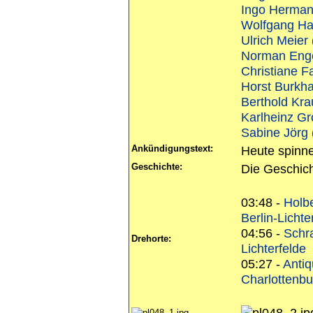
Ingo Herma
Wolfgang H
Ulrich Meier
Norman Eng
Christiane F
Horst Burkh
Berthold Kra
Karlheinz G
Sabine Jörg
Ankündigungstext:
Heute spinne
Geschichte:
Die Geschic
03:48 -
Holbe
Berlin-Lichte
04:56 -
Schr
Drehorte:
Lichterfelde
05:27 -
Antiq
Charlottenbu