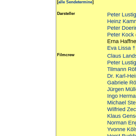
[
alle Sendetermine
]
Darsteller
Peter Lusti
Heinz Kam
Peter Doeri
Peter Kock
Erna Haffne
Eva Lissa †
Filmcrew
Claus Lands
Peter Lusti
Tilmann Rö
Dr. Karl-He
Gabriele R
Jürgen Müll
Ingo Herm
Michael Ste
Wilfried Zec
Klaus Gens
Norman En
Yvonne Köl
Horst Burk