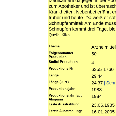
Medikament dagegen in der Apo
zum Apotheker und ist überrasch
Krankheiten. Nebenbei erfährt er
früher und heute. Da weiß er sofo
Schnupfenmittel! Am Ende muss 
Schnupfen kommt drei Tage, bleib
Quelle: KiKa
Thema
Arzneimittel
Folgennummer
50
Produktion
Staffel Produktion
4
Produktions-Nr
6355-1760
Länge
29’44
Länge (kurz)
24’37
['Schn
Produktionsjahr
1983
Produktionsjahr laut
1984
Abspann
Erste Ausstrahlung:
23.06.1985
Letzte Ausstrahlung:
16.01.2005