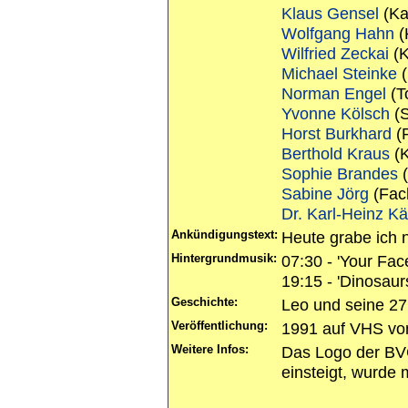
Klaus Gensel
(Ka
Wolfgang Hahn
(
Wilfried Zeckai
(K
Michael Steinke
(
Norman Engel
(T
Yvonne Kölsch
(S
Horst Burkhard
(P
Berthold Kraus
(K
Sophie Brandes
(
Sabine Jörg
(Fac
Dr. Karl-Heinz Kä
Ankündigungstext:
Heute grabe ich
Hintergrundmusik:
07:30 - 'Your Fac
19:15 - 'Dinosaur
Geschichte:
Leo und seine 27
Veröffentlichung:
1991 auf VHS vo
Weitere Infos:
Das Logo der BV
einsteigt, wurde