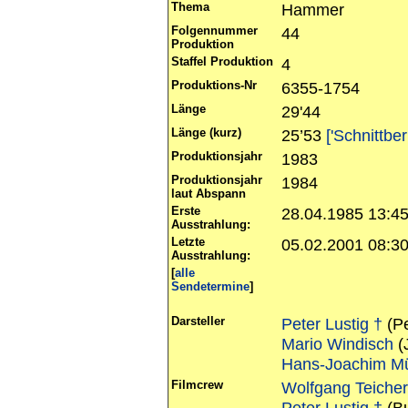
Thema
Hammer
Folgennummer
44
Produktion
Staffel Produktion
4
Produktions-Nr
6355-1754
Länge
29'44
Länge (kurz)
25’53
['Schnittber
Produktionsjahr
1983
Produktionsjahr
1984
laut Abspann
Erste
28.04.1985 13:4
Ausstrahlung:
Letzte
05.02.2001 08:3
Ausstrahlung:
[
alle
Sendetermine
]
Darsteller
Peter Lustig †
(Pe
Mario Windisch
(
Hans-Joachim Mü
Filmcrew
Wolfgang Teicher
Peter Lustig †
(B