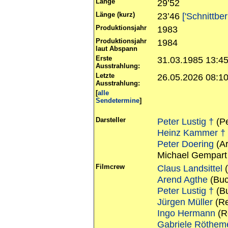
Länge
29’52
Länge (kurz)
23’46
['Schnittber
Produktionsjahr
1983
Produktionsjahr
1984
laut Abspann
Erste
31.03.1985 13:4
Ausstrahlung:
Letzte
26.05.2026 08:1
Ausstrahlung:
[
alle
Sendetermine
]
Darsteller
Peter Lustig †
(Pe
Heinz Kammer †
Peter Doering
(Ar
Michael Gempart 
Filmcrew
Claus Landsittel
(
Arend Agthe
(Buc
Peter Lustig †
(B
Jürgen Müller
(Re
Ingo Hermann
(R
Gabriele Röthem