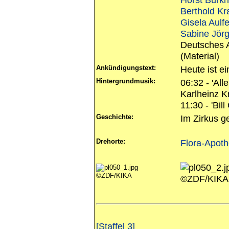
Berthold Kr
Gisela Aulf
Sabine Jör
Deutsches 
(Material)
Ankündigungstext:
Heute ist ei
Hintergrundmusik:
06:32 - 'Al
Karlheinz K
11:30 - 'Bi
Geschichte:
Im Zirkus g
Drehorte:
Flora-Apoth
©ZDF/KIKA
©ZDF/KIKA
[Staffel 3]