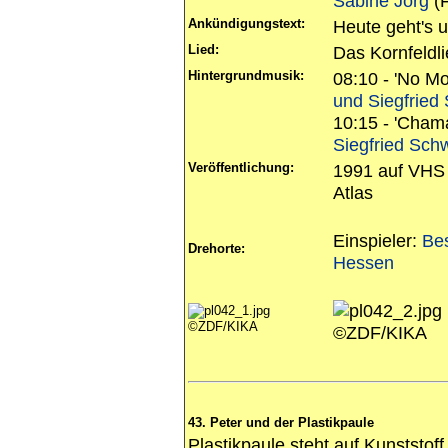
Sabine Jörg
(F
Ankündigungstext:
Heute geht's 
Lied:
Das Kornfeldli
Hintergrundmusik:
08:10 - 'No M
und Siegfried
10:15 - 'Cham
Siegfried Sch
Veröffentlichung:
1991 auf VHS 
Atlas
Einspieler:
Be
Drehorte:
Hessen
©ZDF/KIKA
©ZDF/KIKA
43. Peter und der Plastikpaule
Plastikpaule steht auf Kunststoff