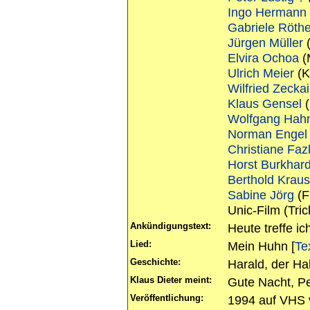
Ingo Hermann
Gabriele Röth
Jürgen Müller
(
Elvira Ochoa
(
Ulrich Meier
(K
Wilfried Zeckai
Klaus Gensel
(
Wolfgang Hah
Norman Engel
Christiane Faz
Horst Burkhar
Berthold Krau
Sabine Jörg
(F
Unic-Film (Tric
Ankündigungstext:
Heute treffe ic
Lied:
Mein Huhn [
Te
Geschichte:
Harald, der H
Klaus Dieter meint:
Gute Nacht, Pe
Veröffentlichung:
1994 auf VHS 