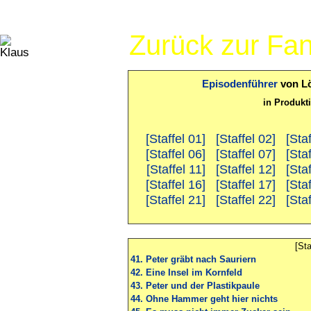
Zurück zur Fa
Episodenführer
von Lö
in Produkt
[Staffel 01]
[Staffel 02]
[Sta
[Staffel 06]
[Staffel 07]
[Sta
[Staffel 11]
[Staffel 12]
[Staf
[Staffel 16]
[Staffel 17]
[Sta
[Staffel 21]
[Staffel 22]
[Sta
[Sta
41. Peter gräbt nach Sauriern
42. Eine Insel im Kornfeld
43. Peter und der Plastikpaule
44. Ohne Hammer geht hier nichts