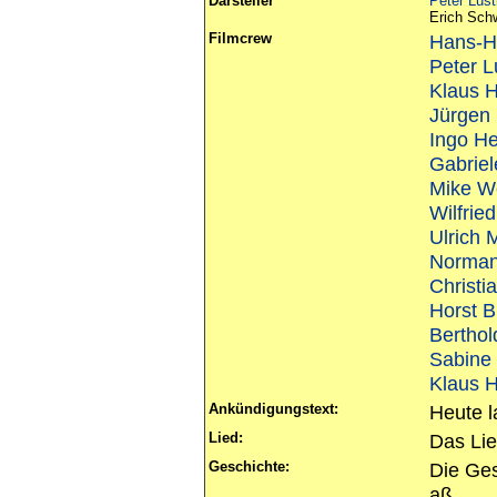
Darsteller
Peter Lust
Erich Sch
Filmcrew
Hans-H
Peter L
Klaus H
Jürgen 
Ingo H
Gabrie
Mike We
Wilfrie
Ulrich 
Norman
Christi
Horst B
Berthol
Sabine
Klaus H
Ankündigungstext:
Heute l
Lied:
Das Li
Geschichte:
Die Ges
aß