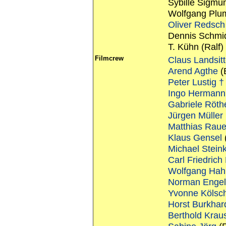
Sybille Sigmu
Wolfgang Plum
Oliver Redsch
Dennis Schmid
T. Kühn (Ralf)
Filmcrew
Claus Landsitt
Arend Agthe
(
Peter Lustig †
Ingo Hermann
Gabriele Röt
Jürgen Müller
Matthias Rau
Klaus Gensel
Michael Stein
Carl Friedrich
Wolfgang Hah
Norman Enge
Yvonne Kölsc
Horst Burkhar
Berthold Krau