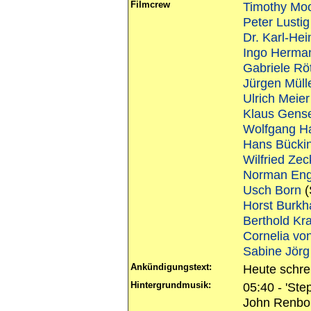
Filmcrew
Timothy Mo
Peter Lustig
Dr. Karl-Hei
Ingo Herma
Gabriele R
Jürgen Müll
Ulrich Meier
Klaus Gens
Wolfgang H
Hans Bücki
Wilfried Zec
Norman Eng
Usch Born
(
Horst Burkh
Berthold Kr
Cornelia von
Sabine Jörg
Ankündigungstext:
Heute schre
Hintergrundmusik:
05:40 - 'St
John Renbo