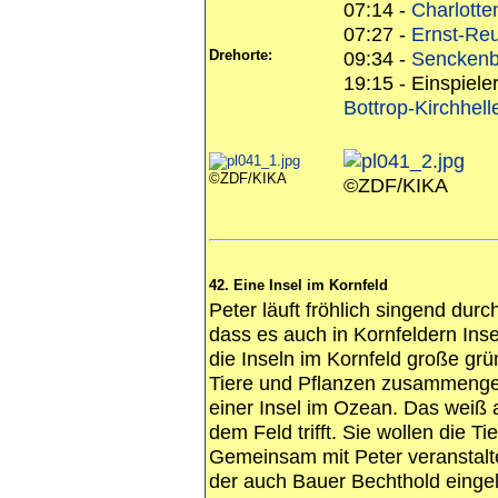
07:14 -
Charlotte
07:27 -
Ernst-Reu
Drehorte:
09:34 -
Senckenb
19:15 - Einspiele
Bottrop-Kirchhel
©ZDF/KIKA
©ZDF/KIKA
42. Eine Insel im Kornfeld
Peter läuft fröhlich singend durc
dass es auch in Kornfeldern Inse
die Inseln im Kornfeld große grü
Tiere und Pflanzen zusammenge
einer Insel im Ozean. Das weiß 
dem Feld trifft. Sie wollen die T
Gemeinsam mit Peter veranstalte
der auch Bauer Bechthold eingel