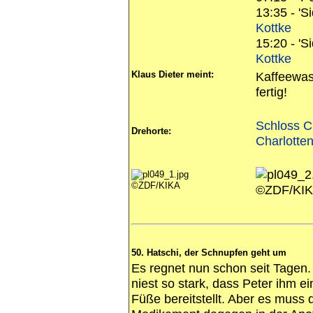
13:35 - 'S
Kottke
15:20 - '
Kottke
Klaus Dieter meint:
Kaffeewass
fertig!
Schloss Ch
Drehorte:
Charlotte
©ZDF/KIKA
©ZDF/KI
50. Hatschi, der Schnupfen geht um
Es regnet nun schon seit Tagen. D
niest so stark, dass Peter ihm e
Füße bereitstellt. Aber es muss 