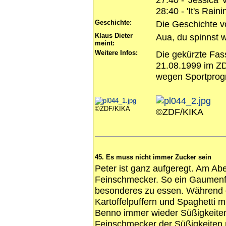
28:40 - 'It's Rain
Geschichte:
Die Geschichte 
Klaus Dieter
Aua, du spinnst w
meint:
Weitere Infos:
Die gekürzte Fas
21.08.1999 im ZD
wegen Sportprog
©ZDF/KIKA
©ZDF/KIKA
45. Es muss nicht immer Zucker sein
Peter ist ganz aufgeregt. Am A
Feinschmecker. So ein Gaumenfr
besonderes zu essen. Während 
Kartoffelpuffern und Spaghetti 
Benno immer wieder Süßigkeiten.
Feinschmecker der Süßigkeiten m