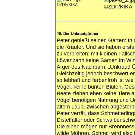
©ZDF/KIKA
©ZDF/KIKA
49. Der Unkrautgärtner
Peter genießt seinen Garten: In
die Kräuter. Und sie haben ersta
zu verbreiten: mit kleinen Falls
Löwenzahn seine Samen im Winde
Ärger des Nachbarn. „Unkraut! Üb
Gleichzeitig jedoch beschwert er
so lebhaft und farbenfroh ist wie
Vögel, keine bunten Blüten. Ge
Beete ziehen eben keine Tiere 
Vögel benötigen Nahrung und Un
altem Laub, zwischen abgestorb
Peter verrät, dass Schmetterli
Distelfalter oder Schwalbenschw
Die einen mögen nur Brennnessel
wilde Möhren. Schnell wird also