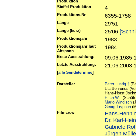
Produktion
Staffel Produktion
4
Produktions-Nr
6355-1758
Länge
29’51
Länge (kurz)
25’06
['Schni
Produktionsjahr
1983
Produktionsjahr laut
1984
Abspann
Erste Ausstrahlung:
09.06.1985 
Letzte Ausstrahlung:
21.06.2003 
[
alle Sendetermine
]
Darsteller
Peter Lustig †
(Pe
Ela Behrends (Ver
Hans-Horst Jochm
Erich Will
(Schäfe
Mario Windisch
(J
Georg Tryphon
(M
Filmcrew
Hans-Hennin
Dr. Karl-Hei
Gabriele Rö
Jürgen Mülle