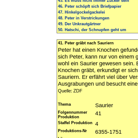
45. Es muss nicht immer Zucker sein
46. Peter schöpft sich Briefpapier
47. Hinkelgockelgackelei
48. Peter in Verstrickungen
49. Der Unkrautgärtner
50. Hatschi, der Schnupfen geht um
41. Peter gräbt nach Sauriern
Peter hat einen Knochen gefund
sich Peter, kann nur von einem
wohl ein Saurier gewesen sein. 
Knochen gräbt, erkundigt er s
Sauriern. Er erfährt viel über V
Ausgrabungen und besucht eine
Quelle: ZDF
Thema
Saurier
Folgennummer
41
Produktion
Staffel Produktion
4
Produktions-Nr
6355-1751