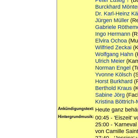
Burckhard Mönte
Dr. Karl-Heinz Kä
Jürgen Müller
(Re
Gabriele Röthem
Ingo Hermann
(R
Elvira Ochoa
(Mu
Wilfried Zeckai
(K
Wolfgang Hahn
(
Ulrich Meier
(Kam
Norman Engel
(T
Yvonne Kölsch
(S
Horst Burkhard
(P
Berthold Kraus
(K
Sabine Jörg
(Fac
Kristina Böttric
Ankündigungstext:
Heute ganz beh
Hintergrundmusik:
00:45 - 'Eiszeit' 
25:00 - 'Karneval 
von Camille Sain
27:40 - 'Jessica'